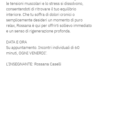
le tensioni muscolari e lo stress si dissolvono,
consentendoti di ritrovare il tuo equilibrio
interiore. Che tu soffra di dolori cronici o
semplicemente desideri un momento di puro
relax, Rossana è qui per offrirti sollievo immediato
e un senso di rigenerazione profonda.
DATA E ORA
Su appuntamento. Incontri individuali di 60
minuti, OGNI VENERDI'.
L'INSEGNANTE: Rossana Caselli