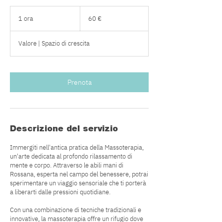
60
euro
1 ora
1
60 €
o
r
Valore | Spazio di crescita
Prenota
Descrizione del servizio
Immergiti nell'antica pratica della Massoterapia,
un'arte dedicata al profondo rilassamento di
mente e corpo. Attraverso le abili mani di
Rossana, esperta nel campo del benessere, potrai
sperimentare un viaggio sensoriale che ti porterà
a liberarti dalle pressioni quotidiane.
Con una combinazione di tecniche tradizionali e
innovative, la massoterapia offre un rifugio dove