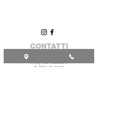
CONTATTI
Via dei Mille 49, 23891 Barzanò (LC)
info@valorelab.com
T.
039 6362108
RIMANI IN CONTATTO
CON NOI!