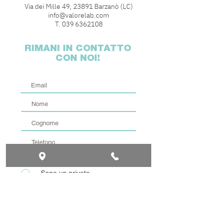
Via dei Mille 49, 23891 Barzanò (LC)
info@valorelab.com
T.
039 6362108
RIMANI IN CONTATTO
CON NOI!
Seleziona un'opzione
*
Sono un privato
Rappresento un'azienda